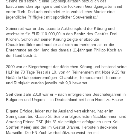
Szene zu setzen. Seine Doppelqualitäten bezüglich des
basculierenden Springens und der lockeren Grundgangarten sind
vortrefflich. Dadurch verbindet er in vorbildlicher Manier eine
jugendliche Pfiffigkeit mit sportlicher Souveränität.“
Seinerzeit war er das teuerste Auktionspferd der Körung und
wechselte für EUR 110.000,00 in den Besitz des Gestüts Drei
Kronen. Schon auf seiner Körung zeigte er absolute
Charakterstärke und machte auf sich aufmerksam als er die
Ehrenrunde an der Hand des damals 11-jährigen Philipp Koch an
der Hand bestritt.
2009 war er Siegerhengst der dänischen Körung und bestand seine
HLP im 70 Tage Test als 10. von 44 Teilnehmern mit Note 9,25 für
Gelände-Galoppiervermögen. Charakter, Temperament, Interieur
und Rittigkeit wurden jeweils mit 9,0 bewertet.
Seit dem Jahr 2018 war er – nach erfolgreichen Beschälerjahren in
Bulgarien und Ungarn – in Deutschland bei Lena Horst zu Hause.
Eigene Erfolge, leider nur im Ausland verzeichnet, hat er im
Springsport bis Klasse S. Seine erfolgreichsten Nachkommen sind
Amazing Prince TSF (bis 3* Vielseitigkeit erfolgreich unter Kai-
Steffen Meier) und der im Gestüt Brähler, Herbstein deckende
Marseille. Die FN-Zuchtwertschätzung weist ihn mit