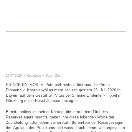
Prince Patmos, der
Sportpferdemacher deckt ab
sofort in Bayern
27.07.2020
Redaktion
Sport
,
Zucht
PRINCE PATMOS, v. Patmos/Friedensfürst aus der Princie
Diamond v. Kostolany/Argument hat seit gestern 26. Juli 2020 in
Bayern auf dem Gestüt St. Vitus bei Simone Lindemeir-Trippel in
Günzburg seine Beschälerboxe bezogen.
Bereits anlässlich seiner Körung, die er mit dem Titel des
Reservesiegers bestritt, galten ihm diese lobenden Worte der
Zuchtleitung: „Bei jedem seiner Auftritte erntete der Reservesieger
den Applaus des Publikums und wusste sich immer wirkungsvoll in