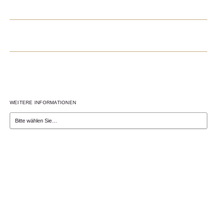
CHAMPIONATE 2022
WEITERE INFORMATIONEN
Bayerische Trakehner-Championate 2022